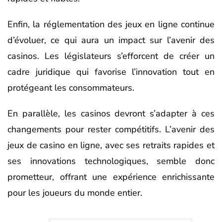
Enfin, la réglementation des jeux en ligne continue
d’évoluer, ce qui aura un impact sur l’avenir des
casinos. Les législateurs s’efforcent de créer un
cadre juridique qui favorise l’innovation tout en
protégeant les consommateurs.
En parallèle, les casinos devront s’adapter à ces
changements pour rester compétitifs. L’avenir des
jeux de casino en ligne, avec ses retraits rapides et
ses innovations technologiques, semble donc
prometteur, offrant une expérience enrichissante
pour les joueurs du monde entier.