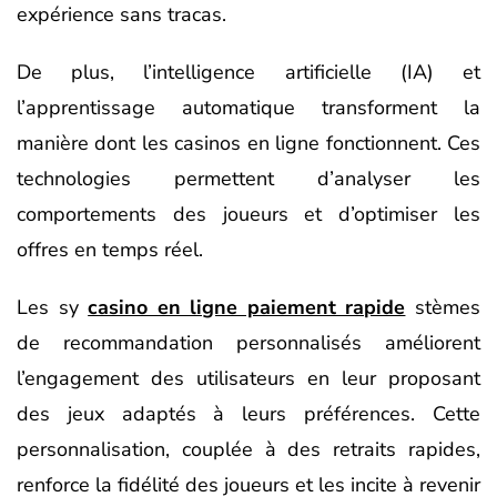
expérience sans tracas.
De plus, l’intelligence artificielle (IA) et
l’apprentissage automatique transforment la
manière dont les casinos en ligne fonctionnent. Ces
technologies permettent d’analyser les
comportements des joueurs et d’optimiser les
offres en temps réel.
Les sy
casino en ligne paiement rapide
stèmes
de recommandation personnalisés améliorent
l’engagement des utilisateurs en leur proposant
des jeux adaptés à leurs préférences. Cette
personnalisation, couplée à des retraits rapides,
renforce la fidélité des joueurs et les incite à revenir