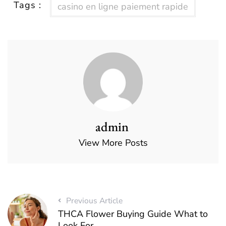
Tags :
casino en ligne paiement rapide
admin
View More Posts
Previous Article
THCA Flower Buying Guide What to
Look For