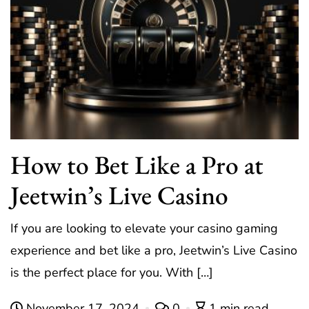
How to Bet Like a Pro at
Jeetwin’s Live Casino
If you are looking to elevate your casino gaming
experience and bet like a pro, Jeetwin’s Live Casino
is the perfect place for you. With […]
November 17, 2024
0
1 min read