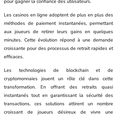
pour gagner la confiance des utilisateurs.
Les casinos en ligne adoptent de plus en plus des
méthodes de paiement instantanées, permettant
aux joueurs de retirer leurs gains en quelques
minutes. Cette évolution répond à une demande
croissante pour des processus de retrait rapides et
efficaces.
Les technologies de blockchain et de
cryptomonnaies jouent un rôle clé dans cette
transformation. En offrant des retraits quasi
instantanés tout en garantissant la sécurité des
transactions, ces solutions attirent un nombre
croissant de joueurs désireux de vivre une