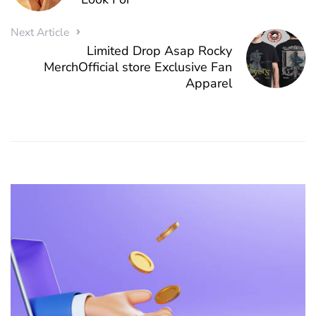
Next Article
Limited Drop Asap Rocky
MerchOfficial store Exclusive Fan
Apparel