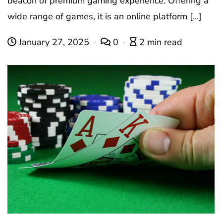
beacon of premium gaming experience. Offering a
wide range of games, it is an online platform […]
January 27, 2025
0
2 min read