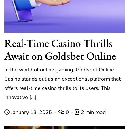
Real-Time Casino Thrills
Await on Goldsbet Online
In the world of online gaming, Goldsbet Online
Casino stands out as an exceptional platform that
offers real-time casino thrills to its users. This
innovative […]
January 13, 2025
0
2 min read