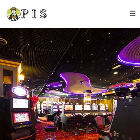
Skip
to
content